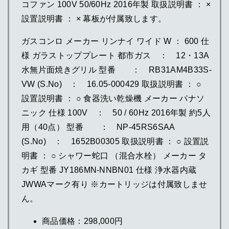
コファン 100V 50/60Hz 2016年製 取扱説明書 ： ×
設置説明書 ： × 幕板が付属致します。
ガスコンロ メーカー リンナイ ワイド W ： 600 仕
様 ガラストッププレート 都市ガス ： 12・13A
水無片面焼きグリル 型番 ： RB31AM4B33S-
VW (S.No) ： 16.05-000429 取扱説明書 ： ○
設置説明書 ： ○ 食器洗い乾燥機 メーカー パナソ
ニック 仕様 100V ： 50 / 60Hz 2016年製 約5人
用（40点） 型番 ： NP-45RS6SAA
(S.No) ： 1652B00305 取扱説明書 ： ○ 設置説
明書 ： ○ シャワー蛇口 （混合水栓） メーカー タ
カギ 型番 JY186MN-NNBN01 仕様 浄水器内蔵
JWWAマーク有り ※カートリッジは付属致しませ
ん。
商品価格：298,000円