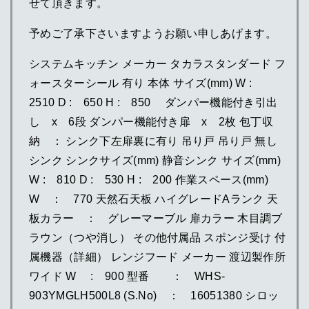
せて頂きます。
予めご了承下さいますようお願い申しあげます。
システムキッチン メーカー タカラスタンダード フ
ォースターシール 有り 本体 サイズ(mm) W :
2510 D : 650 H : 850 ダンパー機能付き引出
し x 6段 ダンパー機能付き扉 x 2枚 包丁収
納 ： シンク下左扉裏に有り 吊り戸 吊り戸 無し
シンク シンクサイズ(mm) 静音シンク サイズ(mm)
W : 810 D : 530 H : 200 作業スペース(mm)
W ： 770 天然石天板 ハイグレードAランク 天
板カラー ： グレーマーブル 扉カラー 木目調ブ
ラウン（つや消し） その他付属品 スポンジ受け 付
属機器（詳細） レンジフード メーカー 渡辺製作所
ワイド W : 900 型番 ： WHS-
903YMGLH500L8 (S.No) ： 16051380 シロッ