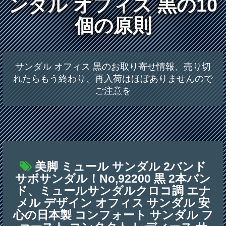
ンダル オフィス 黒の10
個の原則
サンダル オフィス 黒のお取り寄せ情報、売り切
れたらもう終わり、再入荷はほぼありませんので
ご注意を
美脚 ミュール サンダル 2バンド
サボサンダル！No,92200 黒 2本バン
ド、ミュールサンダルクロコ調 エナ
メル デザイン オフィス サンダル 安
心の日本製 コンフォート サンダル フ