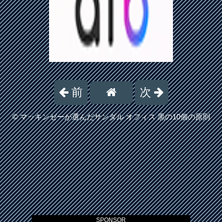
前
次
©
マッキンゼーが選んだサンダル オフィス 黒の10個の原則
SPONSOR