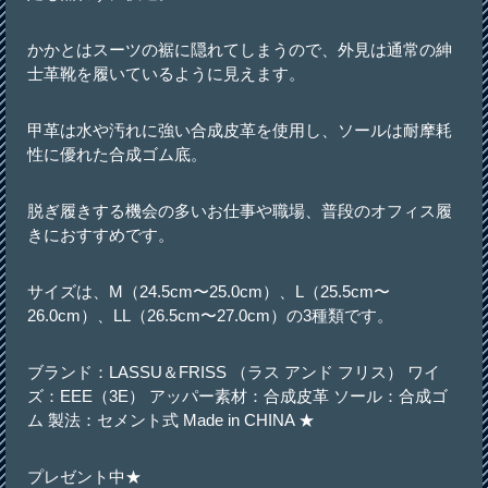
かかとはスーツの裾に隠れてしまうので、外見は通常の紳
士革靴を履いているように見えます。
甲革は水や汚れに強い合成皮革を使用し、ソールは耐摩耗
性に優れた合成ゴム底。
脱ぎ履きする機会の多いお仕事や職場、普段のオフィス履
きにおすすめです。
サイズは、M（24.5cm〜25.0cm）、L（25.5cm〜
26.0cm）、LL（26.5cm〜27.0cm）の3種類です。
ブランド：LASSU＆FRISS （ラス アンド フリス） ワイ
ズ：EEE（3E） アッパー素材：合成皮革 ソール：合成ゴ
ム 製法：セメント式 Made in CHINA ★
プレゼント中★