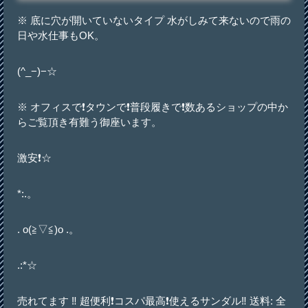
※ 底に穴が開いていないタイプ 水がしみて来ないので雨の
日や水仕事もOK。
(^_−)−☆
※ オフィスで❗タウンで❗普段履きで❗̹数あるショップの中か
らご覧頂き有難う御座います。
激安❗️☆
*:.。
. o(≧▽≦)o .。
.:*☆
売れてます ‼️ 超便利❗️コスパ最高❗️使えるサンダル‼️ 送料: 全