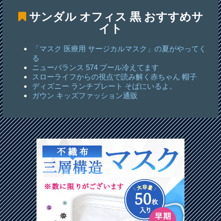
サンダル オフィス 黒
おすすめサ
イト
「マスク 医療用 サージカルマスク」の夏がやってく
る
ニューバランス 574 プール冷えてます
スローライフからの視点で読み解く赤ちゃん 帽子
ディズニー ランチプレート そばにいるよ。
ガウン キッズファッション通販