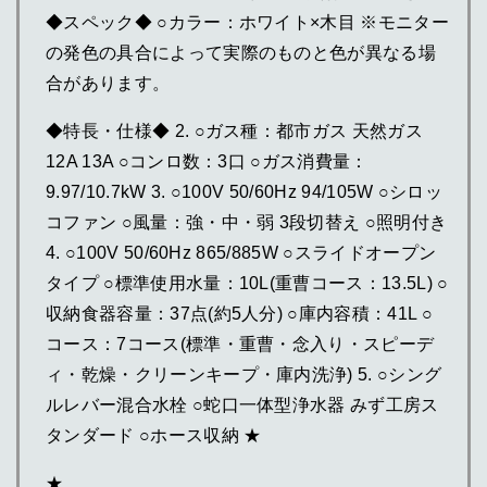
◆スペック◆ ○カラー：ホワイト×木目 ※モニター
の発色の具合によって実際のものと色が異なる場
合があります。
◆特長・仕様◆ 2. ○ガス種：都市ガス 天然ガス
12A 13A ○コンロ数：3口 ○ガス消費量：
9.97/10.7kW 3. ○100V 50/60Hz 94/105W ○シロッ
コファン ○風量：強・中・弱 3段切替え ○照明付き
4. ○100V 50/60Hz 865/885W ○スライドオープン
タイプ ○標準使用水量：10L(重曹コース：13.5L) ○
収納食器容量：37点(約5人分) ○庫内容積：41L ○
コース：7コース(標準・重曹・念入り・スピーデ
ィ・乾燥・クリーンキープ・庫内洗浄) 5. ○シング
ルレバー混合水栓 ○蛇口一体型浄水器 みず工房ス
タンダード ○ホース収納 ★
★