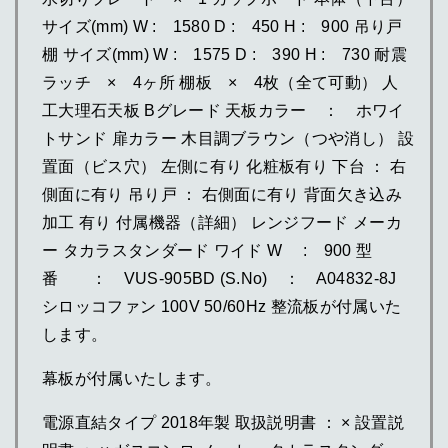
サイズ(mm) W : 1580 D : 450 H : 900 吊り戸
棚 サイズ(mm) W : 1575 D : 390 H : 730 耐震
ラッチ × 4ヶ所 棚板 × 4枚（全て可動） 人
工大理石天板 Bグレード 天板カラー ： ホワイ
トサンド 扉カラー 木目調ブラウン（つや消し） 設
置面（ビス穴） 左側に有り 化粧板有り 下台 ： 右
側面に有り 吊り戸 ： 右側面に有り 背面欠き込み
加工 有り 付属機器（詳細） レンジフード メーカ
ー タカラスタンダード ワイド W : 900 型
番 ： VUS-905BD (S.No) ： A04832-8J
シロッコファン 100V 50/60Hz 整流板が付属いた
します。
幕板が付属いたします。
電源直結タイプ 2018年製 取扱説明書 ： × 設置説