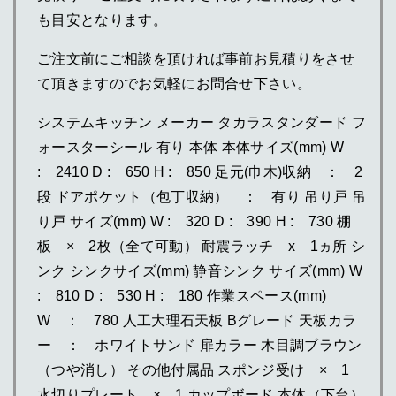
も目安となります。
ご注文前にご相談を頂ければ事前お見積りをさせ
て頂きますのでお気軽にお問合せ下さい。
システムキッチン メーカー タカラスタンダード フ
ォースターシール 有り 本体 本体サイズ(mm) W
: 2410 D : 650 H : 850 足元(巾木)収納 ： 2
段 ドアポケット（包丁収納） ： 有り 吊り戸 吊
り戸 サイズ(mm) W : 320 D : 390 H : 730 棚
板 × 2枚（全て可動） 耐震ラッチ x 1ヵ所 シ
ンク シンクサイズ(mm) 静音シンク サイズ(mm) W
: 810 D : 530 H : 180 作業スペース(mm)
W ： 780 人工大理石天板 Bグレード 天板カラ
ー ： ホワイトサンド 扉カラー 木目調ブラウン
（つや消し） その他付属品 スポンジ受け × 1
水切りプレート × 1 カップボード 本体（下台）