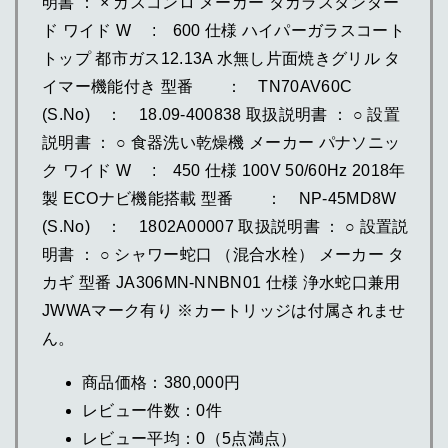
明書 ： × ガスコンロ メーカー タカラスタンダー
ド ワイド W : 600 仕様 ハイパーガラスコート
トップ 都市ガス12.13A 水無し片面焼きグリル タ
イマー機能付き 型番 ： TN70AV60C
(S.No) ： 18.09-400838 取扱説明書 ： ○ 設置
説明書 ： ○ 食器洗い乾燥機 メーカー パナソニッ
ク ワイド W : 450 仕様 100V 50/60Hz 2018年
製 ECOナビ機能搭載 型番 ： NP-45MD8W
(S.No) ： 1802A00007 取扱説明書 ： ○ 設置説
明書 ： ○ シャワー蛇口 （混合水栓） メーカー タ
カギ 型番 JA306MN-NNBN01 仕様 浄水蛇口兼用
JWWAマーク有り ※カートリッジは付属されませ
ん。
商品価格：380,000円
レビュー件数：0件
レビュー平均：0（5点満点）