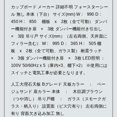
カップボード メーカー 詳細不明 フォースターシー
ル 無し 本体（下台） サイズ(mm) W : 990 D :
450 H : 850 棚板 x 2枚（全て可動） ダンパ
ー機能付き扉 × 3枚 ダンパー機能付き引出し
× 3段 吊り戸 サイズ(mm）（左右両側、天井面に
フィラー含む） W : 995 D : 365 H : 505 棚
板 x 2枚（全て可動、ガラス製） 耐震ラッチ
× 3個 ダンパー機能付き扉 × 3枚 LED照明 ：
100V 50/60Hz x 5（庫内×3、棚下×2） ※使用には
スイッチと電気工事が必要となります。
人工大理石天板 Bグレード 天板カラー ： ベー
ジュサンド 扉カラー 本体 ： 木目調ブラウン
（つや消し） 吊り戸棚 ： ガラス（スモークガ
ラス・柄入り） 設置面（ビス穴有り） 左右両側に
有り 背面欠き込み加工 無し